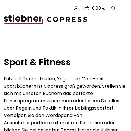
0,00
€
Zu den Büchern von
Alle Bücher
Sport & Fitness
Neue Bücher
Fußball, Tennis, Laufen, Yoga oder Golf – mit
Kreativ mit Garn
Sportbüchern ist Copress groß geworden. Stellen Sie
sich mit unseren Büchern das perfekte
Nähen und Fashion
Fitnessprogramm zusammen oder lernen Sie alles
Zeichnen, Gestalten & Design
NOVUM
über Regeln und Taktik in Ihrer Lieblingssportart.
Verfolgen Sie den Werdegang von
Kulinarik & Genuss
Vorschauen
Ausnahmesportlern mit unseren Biografien oder
Abenteuer & Outdoor
Sale
blicken Sie bei beliebten Teams hinter die Kulissen.