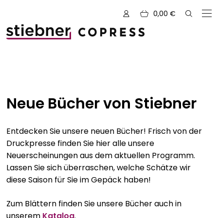
0,00
€
Zu den Büchern von
Neue Bücher von Stiebner
Alle Bücher
Neue Bücher
Entdecken Sie unsere neuen Bücher! Frisch von der
Druckpresse finden Sie hier alle unsere
Kreativ mit Garn
Neuerscheinungen aus dem aktuellen Programm.
Nähen und Fashion
Lassen Sie sich überraschen, welche Schätze wir
diese Saison für Sie im Gepäck haben!
Zeichnen, Gestalten & Design
NOVUM
Zum Blättern finden Sie unsere Bücher auch in
Kulinarik & Genuss
Vorschauen
unserem
Katalog
.