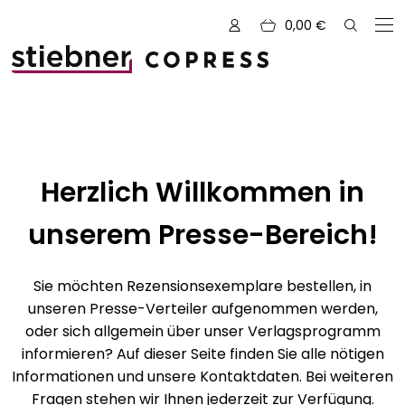
0,00
€
Zu den Büchern von
Alle Bücher
Herzlich Willkommen in
Neue Bücher
unserem Presse-Bereich!
Kreativ mit Garn
Sie möchten Rezensionsexemplare bestellen, in
Nähen und Fashion
unseren Presse-Verteiler aufgenommen werden,
Zeichnen, Gestalten & Design
NOVUM
oder sich allgemein über unser Verlagsprogramm
informieren? Auf dieser Seite finden Sie alle nötigen
Kulinarik & Genuss
Vorschauen
Informationen und unsere Kontaktdaten. Bei weiteren
Fragen stehen wir Ihnen jederzeit zur Verfügung.
Abenteuer & Outdoor
Sale