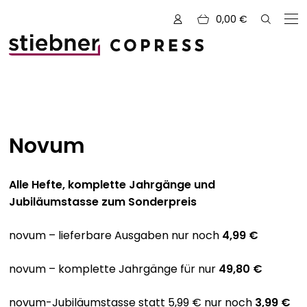
0,00
€
Zu den Büchern von
Novum
Alle Bücher
Neue Bücher
Alle Hefte, komplette Jahrgänge und
Jubiläumstasse zum Sonderpreis
Kreativ mit Garn
Nähen und Fashion
novum – lieferbare Ausgaben nur noch
4,99 €
Zeichnen, Gestalten & Design
NOVUM
novum – komplette Jahrgänge für nur
49,80 €
Kulinarik & Genuss
Vorschauen
novum-Jubiläumstasse statt 5,99 € nur noch
3,99 €