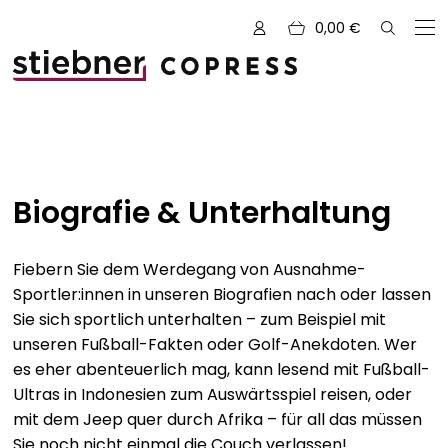
0,00
€
Zu den Büchern von
Alle Bücher
Biografie & Unterhaltung
Neue Bücher
Fiebern Sie dem Werdegang von Ausnahme-
Kreativ mit Garn
Sportler:innen in unseren Biografien nach oder lassen
Sie sich sportlich unterhalten – zum Beispiel mit
Nähen und Fashion
unseren Fußball-Fakten oder Golf-Anekdoten. Wer
Zeichnen, Gestalten & Design
NOVUM
es eher abenteuerlich mag, kann lesend mit Fußball-
Ultras in Indonesien zum Auswärtsspiel reisen, oder
Kulinarik & Genuss
Vorschauen
mit dem Jeep quer durch Afrika – für all das müssen
Abenteuer & Outdoor
Sale
Sie noch nicht einmal die Couch verlassen!