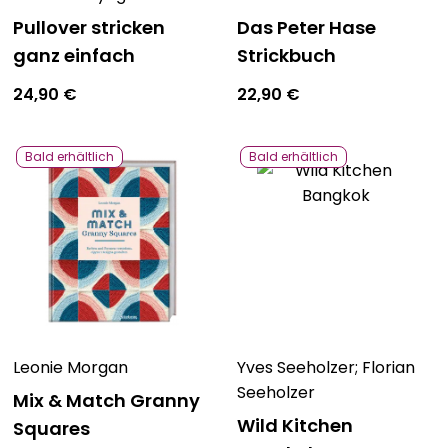
Pullover stricken
Das Peter Hase
Bavarica & Karikaturen
ganz einfach
Strickbuch
24,90
€
22,90
€
Bald erhältlich
Bald erhältlich
Leonie Morgan
Yves Seeholzer; Florian
Seeholzer
Mix & Match Granny
Wild Kitchen
Squares