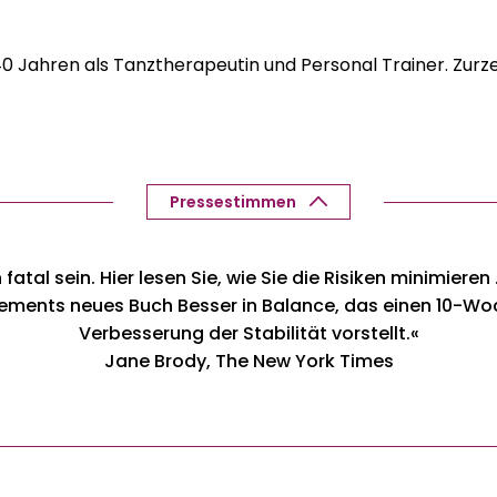
einfach zu Hause!
Optimal zur Sturzpräven
0 Jahren als Tanztherapeutin und Personal Trainer. Zurzeit
Rehasport
Praktische Übungen für d
Gleichgewichtsgefühl, Ihre
Koordination!
Machen Sie sich Ihr Lebe
Pressestimmen
und Stolperfallen vermeid
Ohne Angst vor dem Sturz
 fatal sein. Hier lesen Sie, wie Sie die Risiken minimiere
lements neues Buch Besser in Balance, das einen 10-Wo
Mit zunehmendem Alter stei
Verbesserung der Stabilität vorstellt.«
und damit die Gefahr von 
Jane Brody, The New York Times
sich manche Senioren nie m
Stürzen hält uns davon ab, a
denn weniger Aktivität füh
muss nicht sein! Autorin 
zeigt in ihrem Buch „Besser