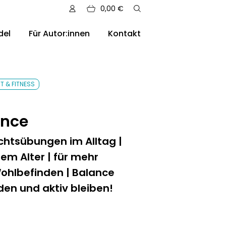
0,00
€
del
Für Autor:innen
Kontakt
sere Auslieferungen
T & FITNESS
ance
chtsübungen im Alltag |
dem Alter | für mehr
ohlbefinden | Balance
den und aktiv bleiben!