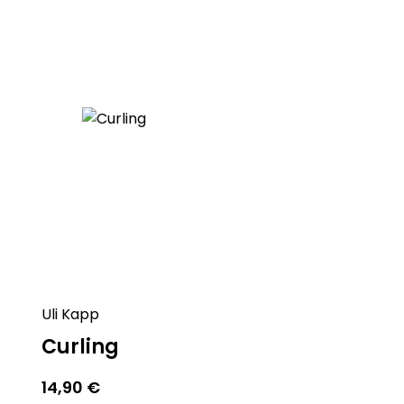
 und gesund bleiben!
nkompliziert mit Ihrer täglichen
 Sie auf einem Bein stehend eine
Socken an — mit einem Auge
 in Ihren Alltag und Ihre Freizeit
an der Bewegung!
Uli Kapp
Curling
14,90
€