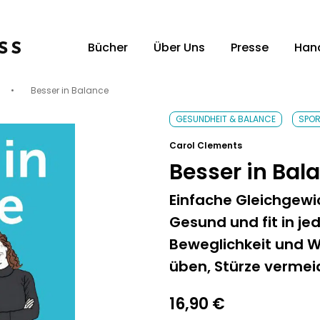
Bücher
Über Uns
Presse
Han
•
Besser in Balance
Unsere Verlagsvertreter:innen
Un
GESUNDHEIT & BALANCE
SPOR
Carol Clements
Besser in Bal
Einfache Gleichgewi
Gesund und fit in je
Beweglichkeit und W
üben, Stürze vermei
16,90
€