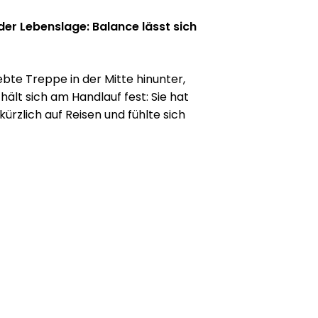
eder Lebenslage: Balance lässt sich
ebte Treppe in der Mitte hinunter,
hält sich am Handlauf fest: Sie hat
kürzlich auf Reisen und fühlte sich
flaster unsicher. An
isher nicht gedacht. Als junger
bstverständlich, dass man stets
Doch irgendwann kommt die
hre Wohnung zum Fitnessstudio:
nfachen Übungen für mehr
it
Center oder Therapeut — ganz