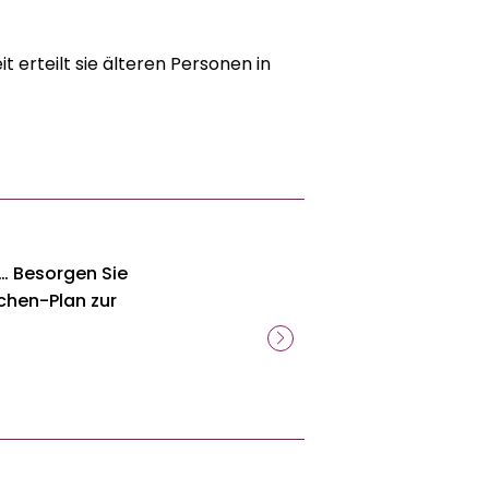
tion, als Seniorengymnastik oder
 erteilt sie älteren Personen in
en Alltag: Trainieren Sie Ihr
 Standfestigkeit und Ihre
n leichter: Sturzrisiken erkennen
en
 mit beiden Beinen im Leben!
n … Besorgen Sie
chen-Plan zur
gt leider das Risiko zu stürzen —
schweren Verletzungen, von denen
ehr völlig erholen. Die Furcht vor
ktiv zu bleiben. Ein Teufelskreis,
rt zu mehr Unsicherheit. Doch das
und Tanztherapeutin Carol Clements
 in Balance“, wie wir auch im Alter