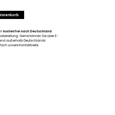
 Warenkorb
ern
kostenfrei nach Deutschland
.
orbereitung. Gerne können Sie über E-
rsand außerhalb Deutschlands
ach unsere Kontaktseite.