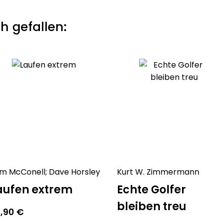
aktiv am Leben teilnehmen
h gefallen:
Alle Übungen lassen sich u
Routine verbinden: Knöpfen
Bluse zu oder ziehen Sie 
geschlossen!
So bringen Sie mehr Balance
und genießen die Freude 
m McConell; Dave Horsley
Kurt W. Zimmermann
aufen extrem
Echte Golfer
bleiben treu
9,90
€