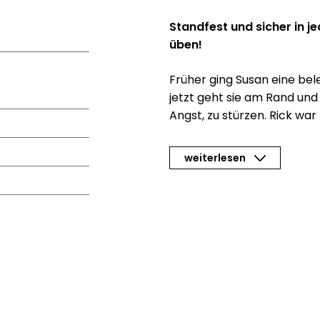
Standfest und sicher in j
üben!
Früher ging Susan eine bel
jetzt geht sie am Rand und 
Angst, zu stürzen. Rick war 
beim Gehen auf Kopfsteinp
Sturzprophylaxe hatte er b
weiterlesen
Mensch hält man es für sel
aktiv und beweglich ist. 
Unsicherheit.
Dafür macht sie einfach I
10-Wochen-Plan mit ei
Sicherheit und Beweglichke
Ohne Trainer, Fitness-