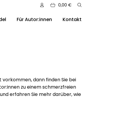
0,00
€
del
Für Autor:innen
Kontakt
sere Auslieferungen
 vorkommen, dann finden Sie bei
utor:innen zu einem schmerzfreien
und erfahren Sie mehr darüber, wie