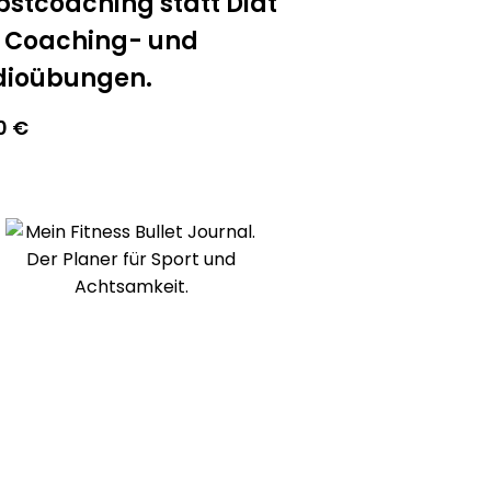
bstcoaching statt Diät
 Coaching- und
dioübungen.
00
€