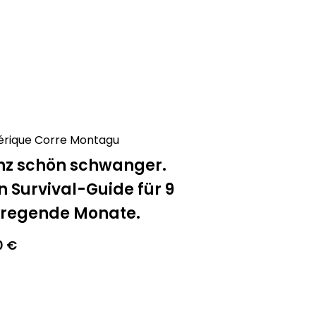
érique Corre Montagu
z schön schwanger.
n Survival-Guide für 9
fregende Monate.
0
€