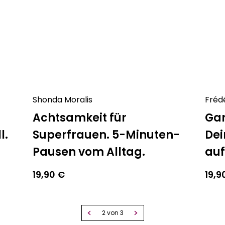
Shonda Moralis
Fréd
Achtsamkeit für
Gan
l.
Superfrauen. 5-Minuten-
Dei
Pausen vom Alltag.
au
19,90
€
19,9
2 von 3