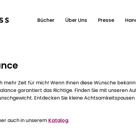
Bücher
Über Uns
Presse
Han
Unsere Verlagsvertreter:innen
Un
ance
 mehr Zeit für mich! Wenn Ihnen diese Wünsche bekannt
lance garantiert das Richtige. Finden Sie mit unseren A
nschgewicht. Entdecken Sie kleine Achtsamkeitspausen 
cher auch in unserem
Katalog
.