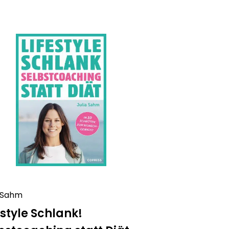
a Sahm
estyle Schlank!