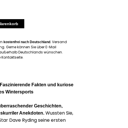
Warenkorb
ern
. Versand
kostenfrei nach Deutschland
ng. Gerne können Sie über E-Mail
d außerhalb Deutschlands wünschen.
 Kontaktseite.
Faszinierende Fakten und kuriose
es Wintersports
überraschender Geschichten,
Wussten Sie,
skurriler Anekdoten.
Star Dave Ryding seine ersten
n zog, weil es in England kaum