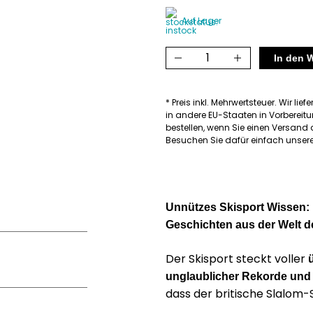
Auf Lager
Unnützes
In den 
Skisport
Wissen
* Preis inkl. Mehrwertsteuer. Wir lief
Menge
in andere EU-Staaten in Vorbereitu
bestellen, wenn Sie einen Versan
Besuchen Sie dafür einfach unsere
Unnützes Skisport Wissen: 
Geschichten aus der Welt d
Der Skisport steckt voller
unglaublicher Rekorde und 
dass der britische Slalom-
Schwünge auf Plastikmatte