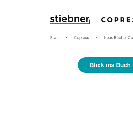
Start
•
Copress
•
Neue Bücher Co
Blick ins Buch