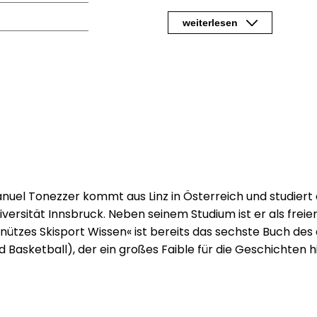
Schneepisten gibt? Oder da
weiterlesen
militärische Disziplin war?
Manuel Tonezzer nimmt Wi
unterhaltsame Reise durc
Fakten aus der Welt von Ski
Lustige Skisport-Fakten, di
wieder vergisst
500 kuriose und verblüf
versammelt erstaunliche 
nuel Tonezzer kommt aus Linz in Österreich und studiert 
aus dem Wintersport. Von
iversität Innsbruck. Neben seinem Studium ist er als freier
legendäre Rekorde bis hin
nützes Skisport Wissen« ist bereits das sechste Buch des 
hier erfährst du Dinge, die 
d Basketball), der ein großes Faible für die Geschichten
überraschen.
Von Legenden und kurio
Laufe ihrer Karriere berei
außergewöhnlichen Preis b