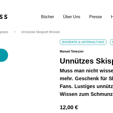
Bücher
Über Uns
Presse
press
•
Unnützes Skisport Wissen
Unsere Verlagsvertreter:innen
Uns
BIOGRAFIE & UNTERHALTUNG
Manuel Tonezzer
Unnützes Skis
Muss man nicht wisse
mehr. Geschenk für Sk
Fans. Lustiges unnüt
Wissen zum Schmunz
12,00
€