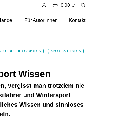
0,00
€
Handel
Für Autor:innen
Kontakt
ere Auslieferungen
NEUE BÜCHER COPRESS
SPORT & FITNESS
port Wissen
n, vergisst man trotzdem nie
ifahrer und Wintersport
zliches Wissen und sinnloses
eln.