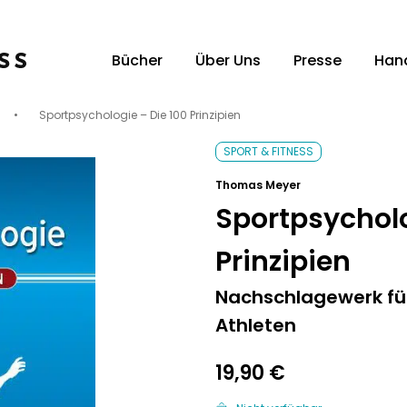
Bücher
Über Uns
Presse
Han
•
Sportpsychologie – Die 100 Prinzipien
Unsere Verlagsvertreter:innen
Un
SPORT & FITNESS
Thomas Meyer
Sportpsycholo
Prinzipien
Nachschlagewerk für
Athleten
19,90
€