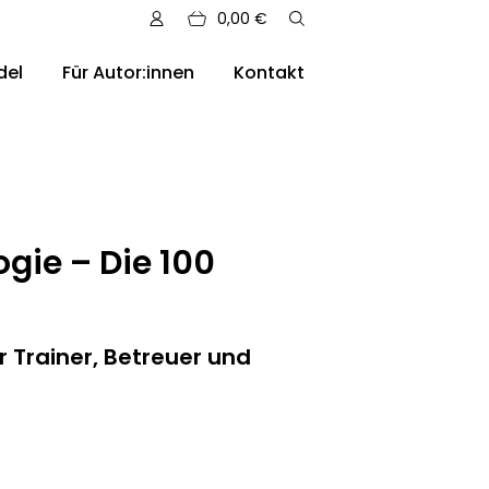
0,00
€
del
Für Autor:innen
Kontakt
sere Auslieferungen
gie – Die 100
 Trainer, Betreuer und