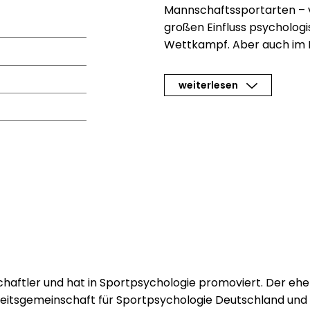
Mannschaftssportarten – v
großen Einfluss psychologi
Wettkampf. Aber auch im B
psychologische Kenntnisse
zu erzielen. Und weil niema
weiterlesen
mussten sich Trainer, Übung
Know-how auf diesem weit
zusammensammeln – bis jet
erste umfassende, allgeme
Nachschlagewerk.
Zweckmäßig illustriert und
Erklärungen zu den wichtig
nachvollziehbaren Beispiel
Praxis erfolgt. Ein zusätzl
Zusammenhänge und sorgt f
Orientierung innerhalb der
haftler und hat in Sportpsychologie promoviert. Der eh
beitsgemeinschaft für Sportpsychologie Deutschland und b