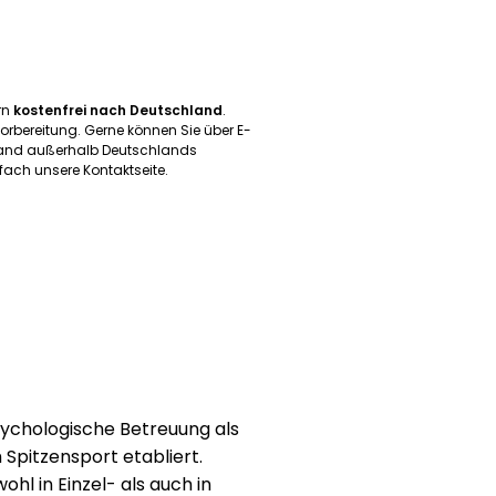
ern
kostenfrei nach Deutschland
.
orbereitung. Gerne können Sie über E-
rsand außerhalb Deutschlands
ach unsere Kontaktseite.
sychologische Betreuung als
pitzensport etabliert.
ohl in Einzel- als auch in