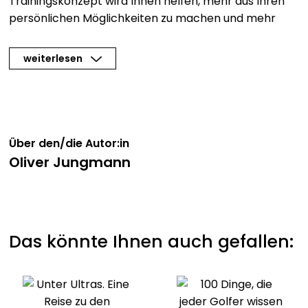
Trainingskonzept wird Ihnen helfen, mehr aus Ihren
persönlichen Möglichkeiten zu machen und mehr
Freude am Golf zu entwickeln – auch ohne
zusätzliches Training auf der Driving-Range.
weiterlesen
Über den/die Autor:in
Oliver Jungmann
Das könnte Ihnen auch gefallen: