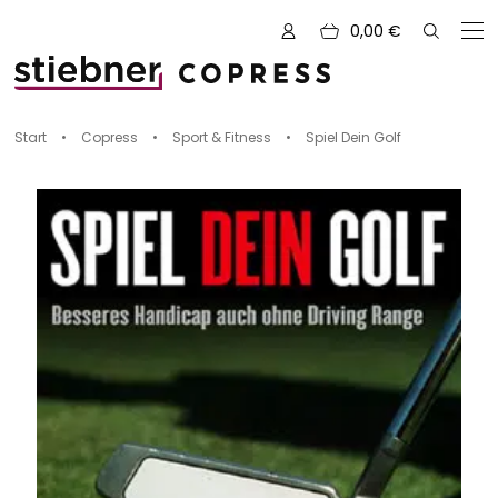
0,00
€
Zu den Büchern von
Start
•
Copress
•
Sport & Fitness
•
Spiel Dein Golf
Alle Bücher
Neue Bücher
Kreativ mit Garn
Nähen und Fashion
Zeichnen, Gestalten & Design
NOVUM
Kulinarik & Genuss
Vorschauen
Abenteuer & Outdoor
Sale