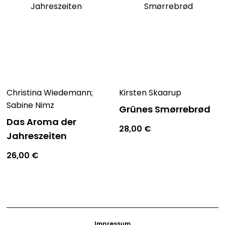
Sie sich kulinarisch in eine sagenumwobene Region
entführen!
Christina Wiedemann;
Kirsten Skaarup
Sabine Nimz
Grünes Smørrebrød
Das Aroma der
28,00
€
Jahreszeiten
26,00
€
Impressum