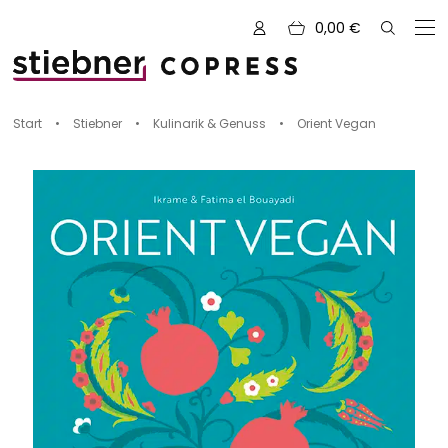
0,00
€
Zu den Büchern von
Start
•
Stiebner
•
Kulinarik & Genuss
•
Orient Vegan
Alle Bücher
Neue Bücher
Kreativ mit Garn
Nähen und Fashion
Zeichnen, Gestalten & Design
NOVUM
Kulinarik & Genuss
Vorschauen
Abenteuer & Outdoor
Sale