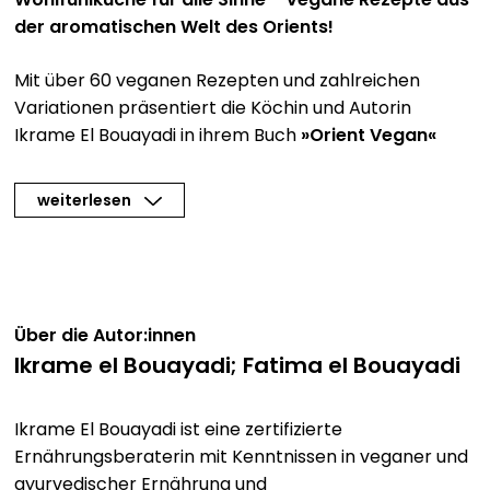
der aromatischen Welt des Orients!
Mit über 60 veganen Rezepten und zahlreichen
Variationen präsentiert die Köchin und Autorin
Ikrame El Bouayadi in ihrem Buch
»Orient Vegan«
eine Fülle an Gerichten aus der
arabischen Küche
.
Dabei dienten die traditionellen Familienrezepte ihrer
weiterlesen
Mutter Fatima als Inspiration. Arabisches Essen ist
häufig von Natur aus schon vegan – andere Rezepte
hat Ikrame El Bouayadi vegan neu interpretiert.
Fatima selbst wirkte in der Erstellung des Buchs als
tatkräftige Ratgeberin und Kritikerin, um die
Über die Autor:innen
Authentizität der Neuinterpretationen sicher zu
Ikrame el Bouayadi; Fatima el Bouayadi
stellen.
Ikrame El Bouayadi ist eine zertifizierte
Das
vegane Kochbuch
für die orientalische Küche:
Ernährungsberaterin mit Kenntnissen in veganer und
Taboule, Mezze, Tajine Rezepte und mehr, von
ayurvedischer Ernährung und
herzhaft bis süß