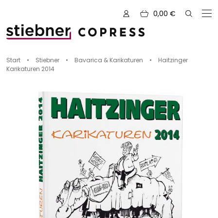
0,00
€
Zu den Büchern von
Start
•
Stiebner
•
Bavarica & Karikaturen
•
Haitzinger
Karikaturen 2014
Alle Bücher
Neue Bücher
Kreativ mit Garn
Nähen und Fashion
Zeichnen, Gestalten & Design
NOVUM
Kulinarik & Genuss
Vorschauen
Abenteuer & Outdoor
Sale