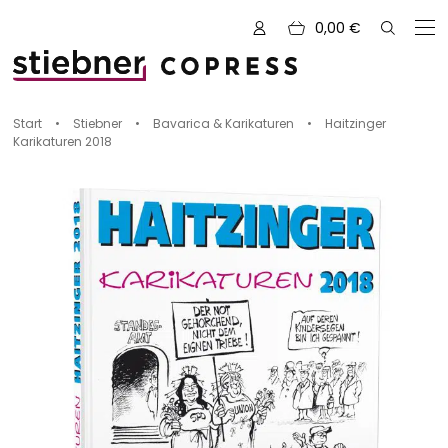
0,00
€
Zu den Büchern von
Start
•
Stiebner
•
Bavarica & Karikaturen
•
Haitzinger
Karikaturen 2018
Alle Bücher
Neue Bücher
Kreativ mit Garn
Nähen und Fashion
Zeichnen, Gestalten & Design
NOVUM
Kulinarik & Genuss
Vorschauen
Abenteuer & Outdoor
Sale