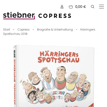
0,00
€
Zu den Büchern von
Start
•
Copress
•
Biografie & Unterhaltung
•
Härringers
Spottschau 2018
Alle Bücher
Neue Bücher
Kreativ mit Garn
Nähen und Fashion
Zeichnen, Gestalten & Design
NOVUM
Kulinarik & Genuss
Vorschauen
Abenteuer & Outdoor
Sale