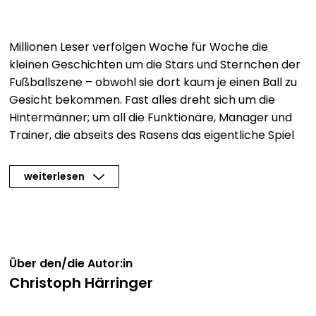
Millionen Leser verfolgen Woche für Woche die
kleinen Geschichten um die Stars und Sternchen der
Fußballszene – obwohl sie dort kaum je einen Ball zu
Gesicht bekommen. Fast alles dreht sich um die
Hintermänner; um all die Funktionäre, Manager und
Trainer, die abseits des Rasens das eigentliche Spiel
bestimmen.
Veröffentlicht u. a. in: Allgemeine Zeitung Mainz,
weiterlesen
Badische Zeitung, Donaukurier, Eßlinger Zeitung,
Express, Heilbronner Stimme, Kreiszeitung Syke, Main-
Post, Münchner Merkur, Neue Osnabrücker Zeitung,
NRZ, Neue Westfälische, Nordsee-Zeitung,
Oberbayerisches Volksblatt, Offenbach-Post,
Über den/die Autor:in
Pforzheimer Zeitung, Reutlinger General-Anzeiger,
Christoph Härringer
Straubinger Tagblatt / Landshuter Zeitung,
tz München, Westfälischer Anzeiger, Wetzlarer Neue