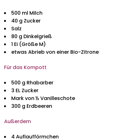
Bavarica & Karikaturen
500 ml Milch
40 g Zucker
Salz
80 g Dinkelgrieß
1 Ei (Größe M)
etwas Abrieb von einer Bio-Zitrone
Für das Kompott
500 g Rhabarber
3 EL Zucker
Mark von ½ Vanilleschote
300 g Erdbeeren
Außerdem
4 Auflaufförmchen