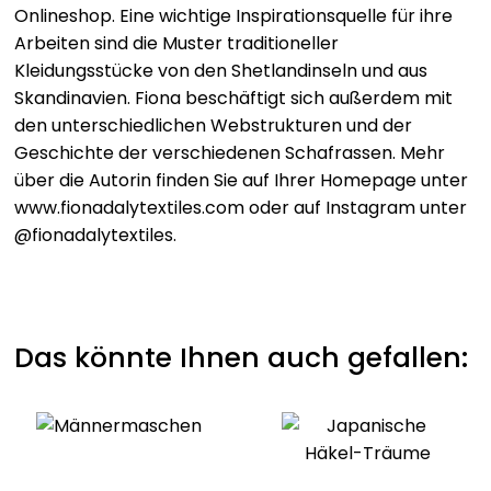
Onlineshop. Eine wichtige Inspirationsquelle für ihre
ausprobieren möchte. Wem das Basteln eines kleinen
Arbeiten sind die Muster traditioneller
Papp-Webrahmens zu aufwendig ist, der kann
Kleidungsstücke von den Shetlandinseln und aus
natürlich auch alle im Buch vorgestellten Techniken
Skandinavien. Fiona beschäftigt sich außerdem mit
und –Web-Anleitungen auf einem normalen
den unterschiedlichen Webstrukturen und der
Schulwebrahmen weben.
Geschichte der verschiedenen Schafrassen. Mehr
über die Autorin finden Sie auf Ihrer Homepage unter
Das erwartet Sie im Buch:
www.fionadalytextiles.com oder auf Instagram unter
@fionadalytextiles.
– Weben lernen mit modernen Designs
– Technik-Einführung in das Handweben
– Anleitungen für 5 Web-Projekte
– Schritt-für-Schritt-Anleitungen für das Arbeiten
auf dem Schulrahmen
Das könnte Ihnen auch gefallen:
– Tutorial zu Webrahmen aus Pappe selber
machen
Erst nach Anleitung weben lernen, …