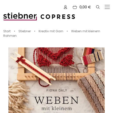
0,00
€
Zu den Büchern von
Start
•
Stiebner
•
Kreativ mit Garn
•
Weben mit kleinem
Rahmen
Alle Bücher
Neue Bücher
Kreativ mit Garn
Nähen und Fashion
Zeichnen, Gestalten & Design
NOVUM
Kulinarik & Genuss
Vorschauen
Abenteuer & Outdoor
Sale