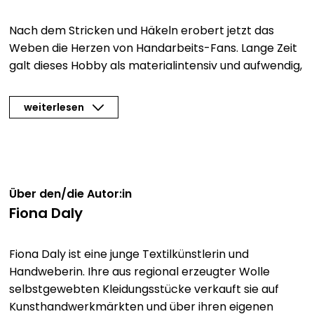
Nach dem Stricken und Häkeln erobert jetzt das
Weben die Herzen von Handarbeits-Fans. Lange Zeit
galt dieses Hobby als materialintensiv und aufwendig,
doch mit den in diesem Buch vorgestellten kleinen
Webrahmen hält das Weben Einzug ins Wohnzimmer!
weiterlesen
Das Beste daran: Sie benötigen zum ersten
Ausprobieren nicht viel mehr als etwas stabile Pappe
für einen Webrahmen, Garn und Wolle.
Weben mit oder ohne Webrahmen
Über den/die Autor:in
Fiona Daly
Autorin Fiona Daly erklärt zunächst, wie man einen
einfachen Web-Rahmen aus Karton selber machen
Fiona Daly ist eine junge Textilkünstlerin und
kann. Damit können Sie sich kinderleicht an die ersten
Handweberin. Ihre aus regional erzeugter Wolle
Projekten wagen und die Technik üben. Perfekt für
selbstgewebten Kleidungsstücke verkauft sie auf
jeden, der diese traditionelle Handarbeitstechnik
Kunsthandwerkmärkten und über ihren eigenen
ohne große Materialschlacht, erst einmal