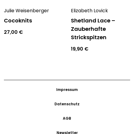
Musterproben starten oder vielleicht schon einen
Julie Weisenberger
Elizabeth Lovick
kleinen Teppich weben wollen, ihren Ideen sind fast
keine Grenzen gesetzt.
Cocoknits
Shetland Lace –
Zauberhafte
27,00
€
Strickspitzen
19,90
€
Impressum
Datenschutz
AGB
Newsletter