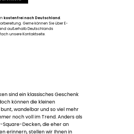
ern
kostenfrei nach Deutschland
.
orbereitung. Gerne können Sie über E-
rsand außerhalb Deutschlands
ach unsere Kontaktseite.
en sind ein klassisches Geschenk
doch können die kleinen
 bunt, wandelbar und so viel mehr
mmer noch voll im Trend. Anders als
-Square-Decken, die eher an
erinnern, stellen wir Ihnen in