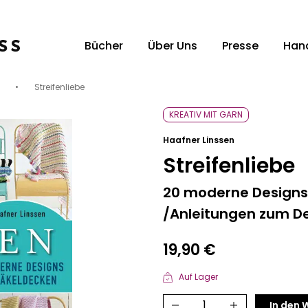
Bücher
Über Uns
Presse
Han
•
Streifenliebe
Unsere Verlagsvertreter:innen
Un
KREATIV MIT GARN
Haafner Linssen
Streifenliebe
20 moderne Designs
/Anleitungen zum D
19,90
€
Auf Lager
Streifenliebe
In den