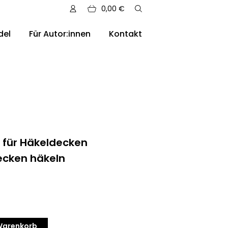
0,00
€
del
Für Autor:innen
Kontakt
sere Auslieferungen
 für Häkeldecken
ecken häkeln
 Warenkorb