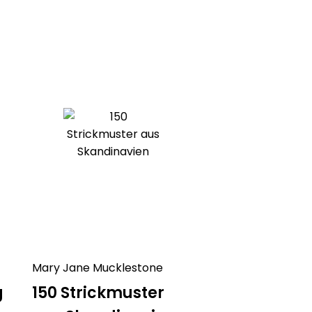
 die Geschmäcker verschieden. Die
iner Häkelschrift, der andere freut
itung im Fließtext. Wir haben
eint. Sie müssen sich nur
er Häkeldecken Anleitung ihr
r verschiedene Decken
 Liebhaber spannender Häkelmuster
decke bis hin zur großen
s Ihnen gefällt
h gehäkelte Decken und große
der fröhlich bunt – interpretieren
ch die Wahl ihres Häkelgarns neu
Mary Jane Mucklestone
glichkeiten durch verschiedene
g
150 Strickmuster
der Abschluss!