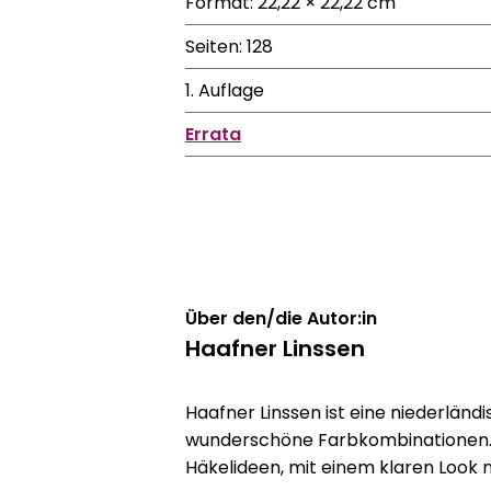
Format: 22,22 × 22,22 cm
Seiten: 128
1. Auflage
Errata
Über den/die Autor:in
Haafner Linssen
Haafner Linssen ist eine niederlän
wunderschöne Farbkombinationen. S
Häkelideen, mit einem klaren Look m