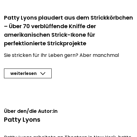
Patty Lyons plaudert aus dem Strickkörbchen
– Über 70 verblüffende Kniffe der
amerikanischen Strick-Ikone für
perfektionierte Strickprojekte
Sie stricken für Ihr Leben gern? Aber manchmal
treibt es Sie auch so richtig auf die Palme? Warum
passt die
Maschenprobe
nicht? Warum sehen
weiterlesen
verkürzte Reihen in Runden gestrickt nicht so schön
aus? Wie finden Sie endlich die
optimale
Fadenspannung
? Und wie werden Ihre Knopflöcher
endlich perfekt? Es gibt kein Strickproblem, für das
Patty Lyons keinen Trick in ihrem Strickkörbchen hat.
Über den/die Autor:in
Patty Lyons
Dieses Strickbuch ist
ein humorvoller Ratgeber für
perfekte Maschen und geschonte Nerven
. Über 70