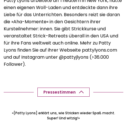
Patty Lyons arbeitete an Theatern in New York, hatte
Tricks und Tipps für Strickfans sorgen dafür, dass Sie
einen eigenen Woll-Laden und entdeckte dann ihre
für jedes Ihrer Strickprobleme endlich eine Lösung
Liebe für das Unterrichten. Besonders reizt sie daran
finden.
die »Aha-Momente« in den Gesichtern ihrer
Kursteilnehmer: innen. Sie gibt Strickkurse und
Die
»Anatomie« des Strickens unterhaltsam
veranstaltet Strick-Retreats überall in den USA und
erklärt
: über 70 verblüffende Stricktipps und -tricks
für ihre Fans weltweit auch online. Mehr zu Patty
Das gesammelte Wissen der amerikanischen
Lyons finden Sie auf ihrer Webseite pattylyons.com
Strick-Ikone Patty Lyons
in einem Buch
und auf Instagram unter @pattyjlyons (>36.000
Mit witzigen Illustrationen
für ein besseres
Follower).
Verständnis
Das perfekte
Geschenk für Strickfans
Endlich Antworten auf Fragen von
Pressestimmen
Strickbegeisterten aus der ganzen Welt
In » Patty Lyons‘ Wundertüte der Stricktricks« hat die
Autorin
ihr gesammeltes Strickwissen in 70
»[Patty Lyons] erklärt uns, wie Stricken wieder Spaß macht.
Super! Und witzig!«
überraschend einfache, aber umso
wirkungsvollere Stricktipps
destilliert. Mit viel Witz