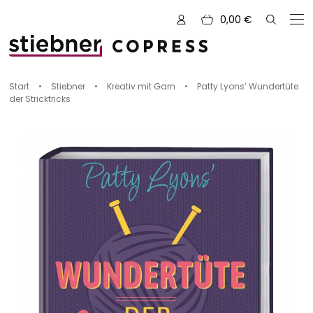
0,00
€
Zu den Büchern von
Start
•
Stiebner
•
Kreativ mit Garn
•
Patty Lyons’ Wundertüte
der Stricktricks
Alle Bücher
Neue Bücher
Kreativ mit Garn
Nähen und Fashion
Zeichnen, Gestalten & Design
NOVUM
Kulinarik & Genuss
Vorschauen
Abenteuer & Outdoor
Sale