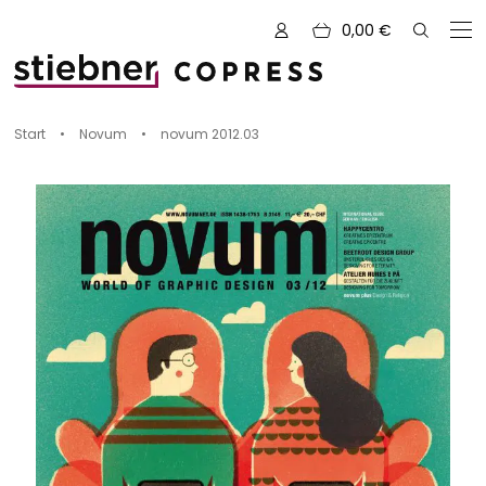
0,00
€
Zu den Büchern von
Start
•
Novum
•
novum 2012.03
Alle Bücher
Neue Bücher
Kreativ mit Garn
Nähen und Fashion
Zeichnen, Gestalten & Design
NOVUM
Kulinarik & Genuss
Vorschauen