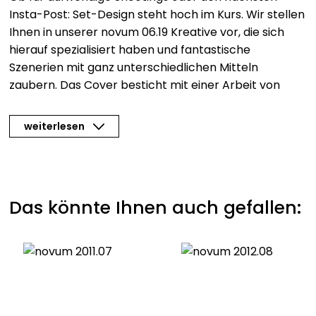
Insta-Post: Set-Design steht hoch im Kurs. Wir stellen
Ihnen in unserer novum 06.19 Kreative vor, die sich
hierauf spezialisiert haben und fantastische
Szenerien mit ganz unterschiedlichen Mitteln
zaubern. Das Cover besticht mit einer Arbeit von
Jacob|Reischel, die wir mit einer brandneuen
semitransparenten Prägfolie um eine Ebene
weiterlesen
erweiterten. Das handschmeichelnde Covermaterial
(Pergraphica, Mondi) sorgt für Liebe auf den ersten
Griff. Darüber hinaus besuchen wir Kaleido in
Österreich, beleuchten die Philosophie von Human
Das könnte Ihnen auch gefallen:
Design und stellen mit Francesco Del Re einen
fantastischen Illustratoren vor. Dies und viel mehr
gibt es in der Juni-Ausgabe zu entdecken …