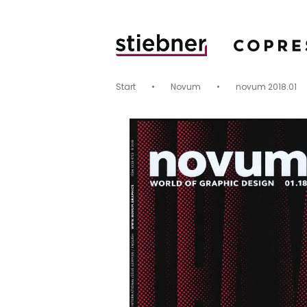
Start
•
Novum
•
novum 2018.01