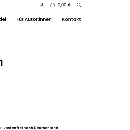
0,00
€
del
Für Autor:innen
Kontakt
sere Auslieferungen
1
ern
kostenfrei nach Deutschland
.