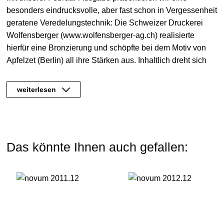
besonders eindrucksvolle, aber fast schon in Vergessenheit
geratene Veredelungstechnik: Die Schweizer Druckerei
Wolfensberger (www.wolfensberger-ag.ch) realisierte
hierfür eine Bronzierung und schöpfte bei dem Motiv von
Apfelzet (Berlin) all ihre Stärken aus. Inhaltlich dreht sich
das novum+ um die Kreativszene in Mexiko: Newcomer
und etablierte Studios zeigen die ganze grafische Vielfalt –
weiterlesen
ein inspirierender Mix aus Traditionsbewusstsein und
Moderne.
Das könnte Ihnen auch gefallen: