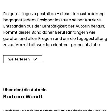
Ein gutes Logo zu gestalten – diese Herausforderung
begegnet jedem Designer im Laufe seiner Karriere.
Entstanden aus der Lehrtätigkeit der Autorin heraus,
kommt dieser Band daher Berufsanfängern wie
gerufen und allen Fragen rund um die Logogestaltung
zuvor: Vermittelt werden nicht nur grundsätzliche
Gestaltungsregeln wie die gute Reproduzierbarkeit
oder aber technische Aspekte, sondern auch die
weiterlesen
vielseitigen Möglichkeiten der Ideenfindung. Stringent
aufgebaut, begleitet eine ausgewählte Logo-
Entwicklung den Leser durch alle Themen und
visualisiert so das theoretische Wissen. Gerade für
Studierende und Design-Newcomer eine hilfreiche
Über den/die Autor:in
Unterstützung für die ersten eigenen Entwürfe, die
Barbara Wendt
den heutigen Print- und Webanforderungen gerecht
werden sollen.