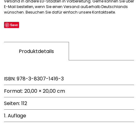
Versand in andere EU-Staaten in Vorbereitung. Gerne können Sie über
wie?
E-Mail bestellen, wenn Sie einen Versand außerhalb Deutschlands
wünschen. Besuchen Sie dafür einfach unsere Kontaktseite.
Menge
Save
Produktdetails
ISBN: 978-3-8307-1416-3
Format: 20,00 × 20,00 cm
Seiten: 112
1. Auflage