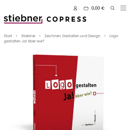
0,00
€
Zu den Büchern von
Start
•
Stiebner
•
Zeichnen, Gestalten und Design
•
Logo
gestalten Ja! Aber wie?
Alle Bücher
Neue Bücher
Kreativ mit Garn
Nähen und Fashion
Zeichnen, Gestalten & Design
NOVUM
Kulinarik & Genuss
Vorschauen
Abenteuer & Outdoor
Sale