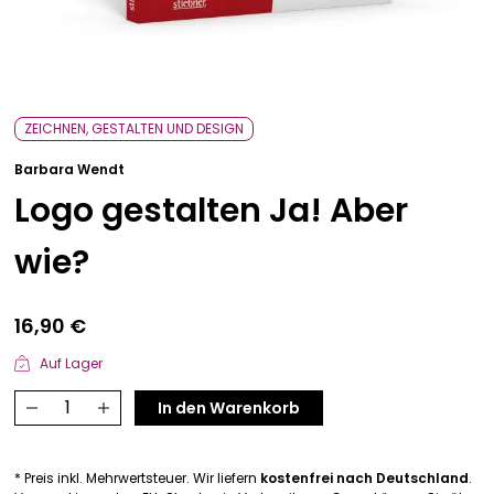
Bavarica & Karikaturen
ZEICHNEN, GESTALTEN UND DESIGN
Barbara Wendt
Logo gestalten Ja! Aber
wie?
16,90
€
Auf Lager
Logo
In den Warenkorb
gestalten
Ja!
* Preis inkl. Mehrwertsteuer. Wir liefern
kostenfrei nach Deutschland
.
Aber