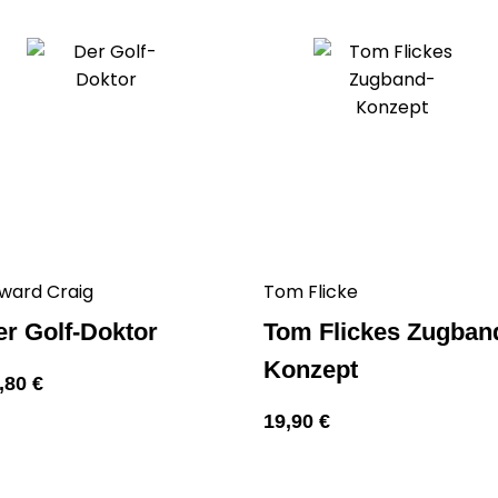
ward Craig
Tom Flicke
er Golf-Doktor
Tom Flickes Zugban
Konzept
,80
€
19,90
€