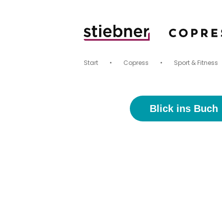
Start
•
Copress
•
Sport & Fitness
Blick ins Buch