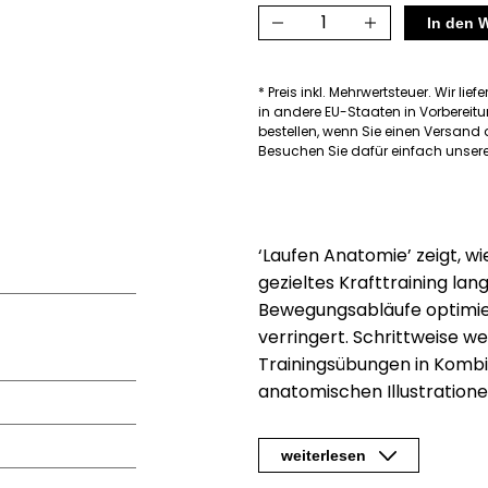
Laufen
In den 
Anatomie
Menge
* Preis inkl. Mehrwertsteuer. Wir lief
in andere EU-Staaten in Vorbereitu
bestellen, wenn Sie einen Versan
Besuchen Sie dafür einfach unsere
‘Laufen Anatomie’ zeigt, w
gezieltes Krafttraining lang
Bewegungsabläufe optimier
verringert. Schrittweise w
Trainingsübungen in Kombin
anatomischen Illustrationen
Laufsportratgeber mit ho
bemerkenswertem Informa
weiterlesen