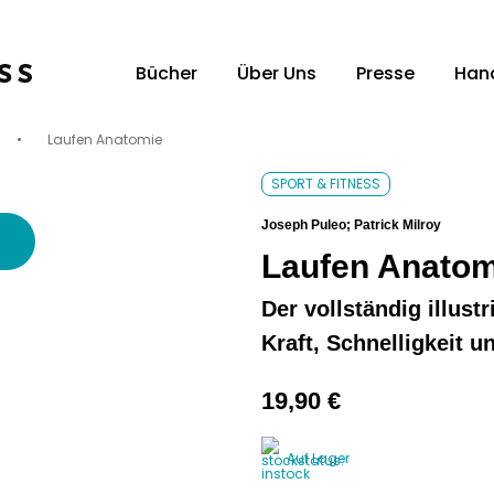
Bücher
Über Uns
Presse
Han
•
Laufen Anatomie
Unsere Verlagsvertreter:innen
Uns
SPORT & FITNESS
Joseph Puleo; Patrick Milroy
Laufen Anatom
Der vollständig illust
Kraft, Schnelligkeit 
19,90
€
Auf Lager