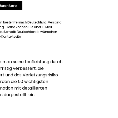
Warenkorb
ern
. Versand
kostenfrei nach Deutschland
ng. Gerne können Sie über E-Mail
d außerhalb Deutschlands wünschen.
 Kontaktseite.
ie man seine Laufleistung durch
fristig verbessert, die
t und das Verletzungsrisiko
erden die 50 wichtigsten
ation mit detaillierten
 dargestellt: ein
hem Nutzwert und
tionsgehalt.