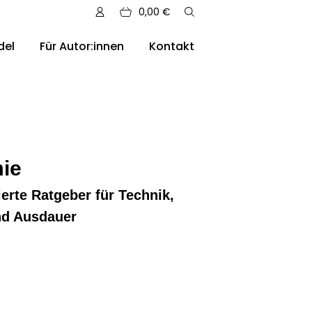
0,00
€
del
Für Autor:innen
Kontakt
ere Auslieferungen
ie
rierte Ratgeber für Technik,
und Ausdauer