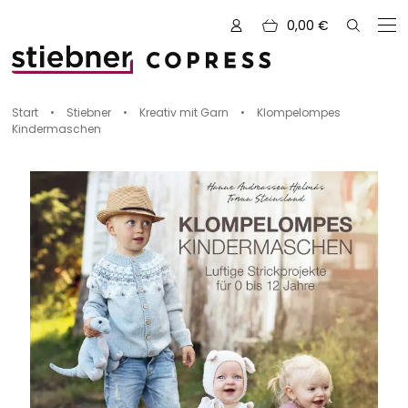
0,00
€
Zu den Büchern von
Start
•
Stiebner
•
Kreativ mit Garn
•
Klompelompes
Kindermaschen
Alle Bücher
Neue Bücher
Kreativ mit Garn
Nähen und Fashion
Zeichnen, Gestalten & Design
NOVUM
Kulinarik & Genuss
Vorschauen
Abenteuer & Outdoor
Sale