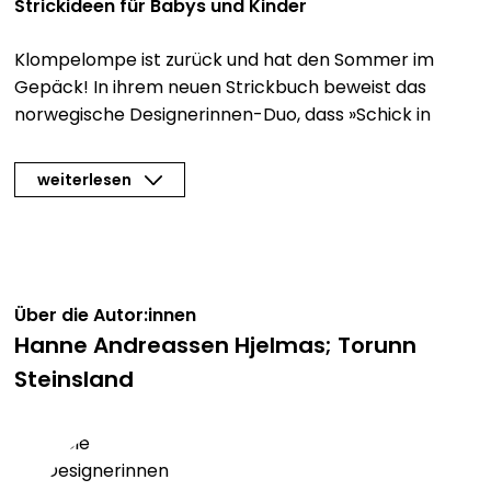
Strickideen für Babys und Kinder
Klompelompe ist zurück und hat den Sommer im
Gepäck! In ihrem neuen Strickbuch beweist das
norwegische Designerinnen-Duo, dass »Schick in
Strick« nicht nur im Winter angesagt ist: Gestrickt aus
leichten Garnen ergeben die Strickanleitungen eine
weiterlesen
komplette Sommergarderobe für Kinder aller
Altersklassen und bieten das Richtige für jeden
Geschmack und jedes Stricklevel.
Sei es der Strampler für das Neugeborene, das
Über die Autor:innen
Sommerkleid für die große Schwester oder die lässige
Hanne Andreassen Hjelmas; Torunn
Kapuzenjacke für den kleinen Mann – alle
Steinsland
Kindersachen sind alltagstauglich geschnitten und
sehen einfach klasse aus!
Sommerliche Strickideen für den Nachwuchs: 40