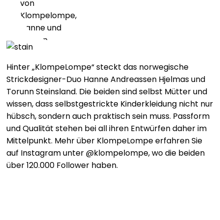
luftige Strickprojekte für Mädchen und Jungs
zwischen 0 und 12 Jahren
Abwechslungsreiche Strickanleitungen für
Anfänger und Fortgeschrittene für Kleider, Mützen,
Stirnband, Jacken, Socken, Pullover und mehr
Mit Variationen für verschiedene Größen und
Hinter „KlompeLompe“ steckt das norwegische
Strickmustern für passende Puppenkleider
Strickdesigner-Duo Hanne Andreassen Hjelmas und
Skandinavisch schön: Viele stimmungsvolle Fotos
Torunn Steinsland. Die beiden sind selbst Mütter und
zeigen die fertigen Kleidungsstücke lebensnah und
wissen, dass selbstgestrickte Kinderkleidung nicht nur
authentisch
hübsch, sondern auch praktisch sein muss. Passform
und Qualität stehen bei all ihren Entwürfen daher im
Norwegische Strickdesigns für jeden Tag:
Mittelpunkt. Mehr über KlompeLompe erfahren Sie
Kinderkleidung stricken mit leichtem Garn
auf Instagram unter @klompelompe, wo die beiden
über 120.000 Follower haben.
Die Autorinnen Hanne Andreassen Hjelmas und
Torunn Steinsland sind selbst Mütter und wissen, dass
es beim Stricken für Kinder nicht nur um hübsches
Aussehen geht. Passform und Bewegungsfreiheit