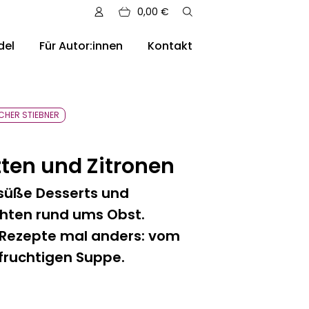
0,00
€
del
Für Autor:innen
Kontakt
sere Auslieferungen
CHER STIEBNER
tten und Zitronen
 süße Desserts und
chten rund ums Obst.
Rezepte mal anders: vom
 fruchtigen Suppe.