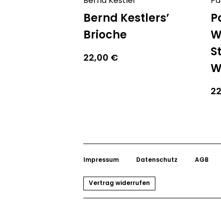
Bernd Kestler
Pa
Bernd Kestlers’
P
Brioche
W
S
22,00
€
W
2
Impressum
Datenschutz
AGB
Vertrag widerrufen