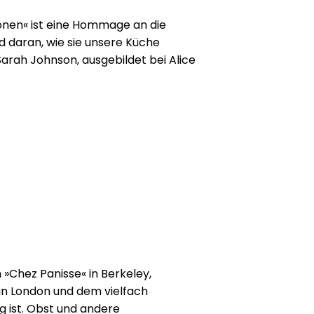
ronen« ist eine Hommage an die
nd daran, wie sie unsere Küche
Sarah Johnson, ausgebildet bei Alice
z Panisse« und heute Head of
m englischen Landhotel, bringt in
 inspirierende Rezepte
auf den
o-Table Philosophie
mit
aisonalem Genuss.
en-Semifreddo oder herzhafte
en
– dieses Kochbuch zeigt, wie sich
einsetzen lässt. Mit
ken und Geschichten aus der
 einem umfassenden Begleiter
 »Chez Panisse« in Berkeley,
« in London und dem vielfach
 Gerichte und kulinarisches Know-
g ist. Obst und andere