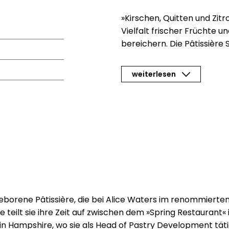
»Kirschen, Quitten und Zit
Vielfalt frischer Früchte u
bereichern. Die Pâtissière 
Waters im legendären »Che
Pastry Development in eine
weiterlesen
diesem Kochbuch über
80
Tisch. Sie verbindet
Farm-t
kulinarischer Neugier und
s
Ob
Quittenkompott, Beer
Gerichte mit Zitrusfrücht
Obst kreativ und vielfältig 
Hintergrundwissen, Techni
Obstwelt wird das Buch zu
durch das Jahr.
eborene Pâtissière, die bei Alice Waters im renommierten
te teilt sie ihre Zeit auf zwischen dem »Spring Restaurant
Süße Desserts, herzhafte
in Hampshire, wo sie als Head of Pastry Development täti