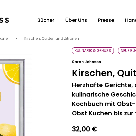
Bücher
Über Uns
Presse
Han
ebner
•
Kirschen, Quitten und Zitronen
Unsere Verlagsvertreter:innen
Un
KULINARIK & GENUSS
NEUE BÜ
Sarah Johnson
Kirschen, Qui
Herzhafte Gerichte,
kulinarische Geschi
Kochbuch mit Obst-
Obst Kuchen bis zur
32,00
€