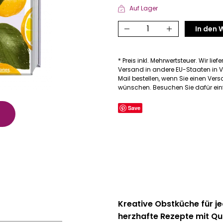
Auf Lager
Kirschen,
In den
Quitten
und
* Preis inkl. Mehrwertsteuer. Wir lief
Zitronen
Versand in andere EU-Staaten in V
Menge
Mail bestellen, wenn Sie einen Ve
wünschen. Besuchen Sie dafür einf
Save
Kreative Obstküche für j
herzhafte Rezepte mit Qui