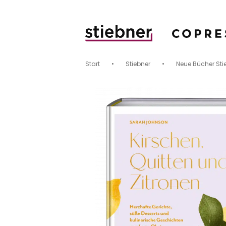
Start
•
Stiebner
•
Neue Bücher Sti