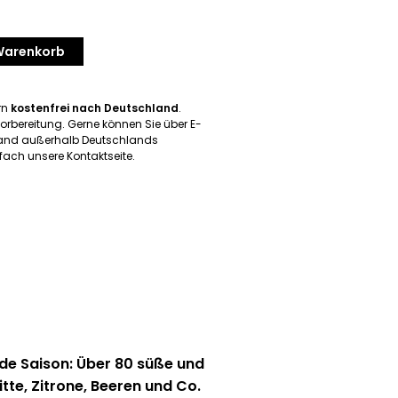
 Warenkorb
ern
kostenfrei nach Deutschland
.
orbereitung. Gerne können Sie über E-
rsand außerhalb Deutschlands
ach unsere Kontaktseite.
ede Saison: Über 80 süße und
tte, Zitrone, Beeren und Co.