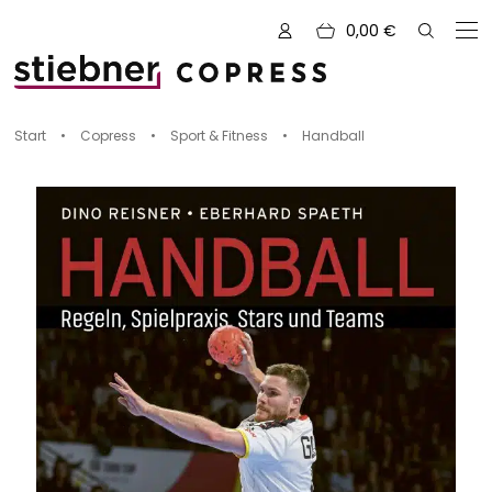
0,00
€
Zu den Büchern von
Start
•
Copress
•
Sport & Fitness
•
Handball
Alle Bücher
Neue Bücher
Kreativ mit Garn
Nähen und Fashion
Zeichnen, Gestalten & Design
NOVUM
Kulinarik & Genuss
Vorschauen
Abenteuer & Outdoor
Sale