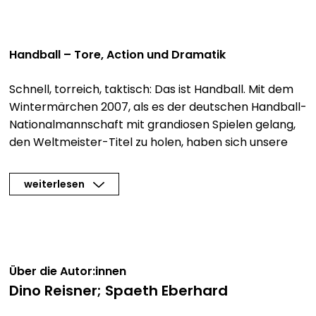
Handball – Tore, Action und Dramatik
Schnell, torreich, taktisch: Das ist Handball. Mit dem
Wintermärchen 2007, als es der deutschen Handball-
Nationalmannschaft mit grandiosen Spielen gelang,
den Weltmeister-Titel zu holen, haben sich unsere
Handballer in die Herzen der Fans gespielt.
weiterlesen
Ob aktiver Handballer oder begeisterter Anhänger:
Alles Wissenswerte zu Handballregeln, Spielpraxis,
Stars und Teams finden Sie im komplett
überarbeiteten und aktualisierten Standardwerk von
Dino Reisner und Eberhard Spaeth:
Über die Autor:innen
Dino Reisner; Spaeth Eberhard
Top Teams, Trainer und Stars: Die Karrieren von