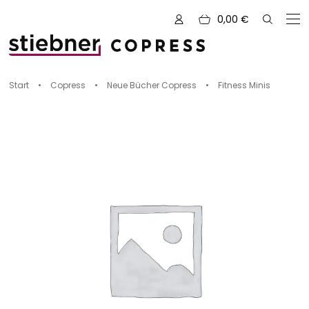
0,00
€
Zu den Büchern von
Start
•
Copress
•
Neue Bücher Copress
•
Fitness Minis
Alle Bücher
Neue Bücher
Kreativ mit Garn
Nähen und Fashion
Zeichnen, Gestalten & Design
NOVUM
Kulinarik & Genuss
Vorschauen