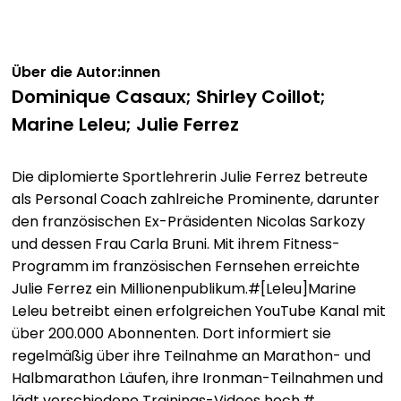
Übungen holen Sie das Beste aus Ihrem Sport
zuhause heraus!
Über die Autor:innen
Effektives Training für jedes Fitnesslevel
Dominique Casaux; Shirley Coillot;
Marine Leleu; Julie Ferrez
Egal, ob Anfänger:in oder erfahrene Fitness-
Enthusiast:in, dieses Bundle deckt alle Bedürfnisse ab.
Mit Programmen wie Pilates oder Yoga für Anfänger,
Die diplomierte Sportlehrerin Julie Ferrez betreute
ergänzt durch HIIT-Übungen und Workouts für den
als Personal Coach zahlreiche Prominente, darunter
Bauch können Sie gezielt Problemzonen angehen und
den französischen Ex-Präsidenten Nicolas Sarkozy
gleichzeitig Kraft und Ausdauer aufbauen. Alle
und dessen Frau Carla Bruni. Mit ihrem Fitness-
Übungen sind so konzipiert, dass sie leicht
Programm im französischen Fernsehen erreichte
verständlich und schnell in den Alltag integriert
Julie Ferrez ein Millionenpublikum.#[Leleu]Marine
werden können.
Leleu betreibt einen erfolgreichen YouTube Kanal mit
über 200.000 Abonnenten. Dort informiert sie
Individuell anpassbare Home Workouts
regelmäßig über ihre Teilnahme an Marathon- und
Halbmarathon Läufen, ihre Ironman-Teilnahmen und
Passen Sie Ihr Training flexibel an Ihre Bedürfnisse an
lädt verschiedene Trainings-Videos hoch.#