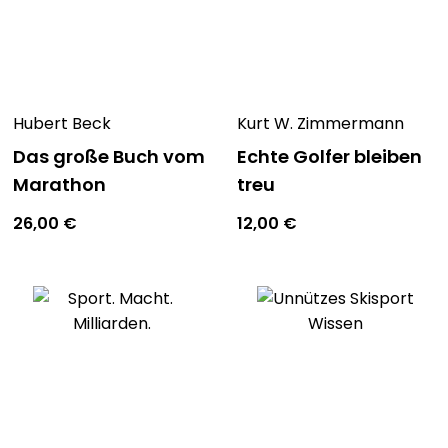
Individuell kombinierbare Programme
: Stellen Sie
Ihre persönlichen Workout Übungen zusammen, die
perfekt zu Ihrem Alltag passen.
Dieses Buch-Bundle macht es Ihnen leicht, zuhause fit
Hubert Beck
Kurt W. Zimmermann
zu werden – effizient, flexibel und ohne viel Aufwand!
Das große Buch vom
Echte Golfer bleiben
Marathon
treu
26,00
€
12,00
€