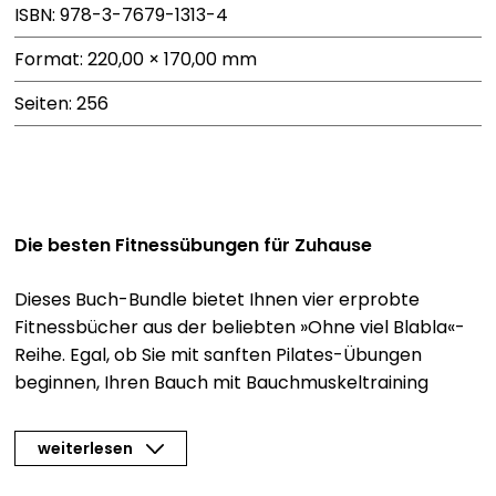
ISBN: 978-3-7679-1313-4
Format: 220,00 × 170,00 mm
Seiten: 256
Die besten Fitnessübungen für Zuhause
Dieses Buch-Bundle bietet Ihnen vier erprobte
Fitnessbücher aus der beliebten »Ohne viel Blabla«-
Reihe. Egal, ob Sie mit sanften Pilates-Übungen
beginnen, Ihren Bauch mit Bauchmuskeltraining
straffen oder mit intensiven HIIT-Workouts ins
Schwitzen kommen möchten – hier finden Sie alles,
weiterlesen
um ohne teure Ausrüstung bequem von zuhause aus
zu trainieren. Mit klaren Anleitungen und effektiven