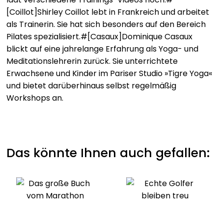
und kombinieren Sie Ihren Sport zuhause nach
[Coillot]Shirley Coillot lebt in Frankreich und arbeitet
Belieben für ein ganzheitliches Fitnesserlebnis. So
als Trainerin. Sie hat sich besonders auf den Bereich
gestalten Sie Ihr persönliches Trainingsprogramm
Pilates spezialisiert.#[Casaux]Dominique Casaux
und bringen Körper und Geist in Einklang.
blickt auf eine jahrelange Erfahrung als Yoga- und
Meditationslehrerin zurück. Sie unterrichtete
Was Sie erwartet:
Erwachsene und Kinder im Pariser Studio »Tigre Yoga«
und bietet darüberhinaus selbst regelmäßig
Pilates ohne viel Blabla
: Sanfter Einstieg in
Workshops an.
Krafttraining für Bauch, Beine und Po mit Pilates-
Übungen für Anfänger.
Waschbrettbauch ohne viel Blabla
:
Bauchmuskulatur-Training und Ernährungstipps für
Das könnte Ihnen auch gefallen:
einen flachen Bauch.
HIIT ohne viel Blabla
: Intensives Intervalltraining
für maximale Resultate in minimaler Zeit.
Yoga ohne viel Blabla
: Yoga für Anfänger:innen
mit ganzheitlichem Training für Körper und Geist,
ideal zur Entspannung und Kräftigung.