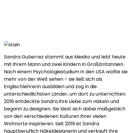
Kleidung und Accessoires ausprobieren und deine
eigenen Fäustlinge, Cardigans oder Pullover häkeln.
Einfacher Einstieg ins mehrfarbige Häkeln:
Anleitungen für Tapestry, Mosaik, Intarsien, Streifen
und Flächen
Detaillierter Technikteil mit Abbildungen, Tipps
und Tricks zum Muster-Häkeln
Sandra Gutierrez stammt aus Mexiko und lebt heute
Ausführliche Farbenlehre: So wählst du die
mit ihrem Mann und zwei Kindern in Großbritannien.
passenden Garne für jedes Projekt
Nach einem Psychologiestudium in den USA wollte sie
14 ausgefallene Häkelmuster in verschiedenen
mehr von der Welt sehen – sie ließ sich als
Schwierigkeitsgraden
Englischlehrerin ausbilden und zog in die
Häkelideen für jede Jahreszeit vom luftigen
unterschiedlichsten Länder, um dort zu unterrichten.
Sommertop bis zum Kuschelpulli
2016 entdeckte Sandra ihre Liebe zum Häkeln und
begann zu designen. Sie lässt sich dabei maßgeblich
Stylishe Kleidung häkeln: Kreative Projekte mit
von den verschiedenen Kulturen ihrer vielen
Colorwork-Techniken
Wohnorte inspirieren. Seit 2019 ist Sandra
hauptberuflich Häkeldesignerin und verkauft ihre