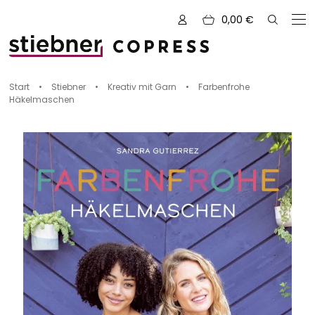
0,00
€
Zu den Büchern von
Start
•
Stiebner
•
Kreativ mit Garn
•
Farbenfrohe
Häkelmaschen
Alle Bücher
Neue Bücher
Kreativ mit Garn
Nähen und Fashion
Zeichnen, Gestalten & Design
NOVUM
Kulinarik & Genuss
Vorschauen
Abenteuer & Outdoor
Sale