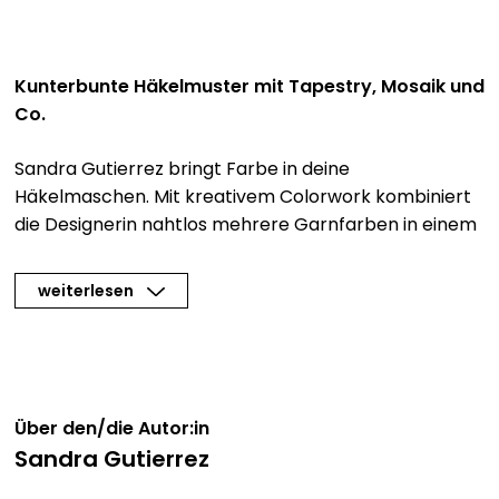
Kunterbunte Häkelmuster mit Tapestry, Mosaik und
Co.
Sandra Gutierrez bringt Farbe in deine
Häkelmaschen. Mit kreativem Colorwork kombiniert
die Designerin nahtlos mehrere Garnfarben in einem
Kleidungsstück. Verschiedene Häkeltechniken
schaffen unterschiedlichste Muster und sorgen für
weiterlesen
wahre Farbexplosionen auf deinen Häkelnadeln!
Ob Tapestry häkeln oder Mosaik: Alles, was du für das
Nachmachen der coolen Farbmuster wissen musst,
wird im Technikteil des Buches ausführlich erklärt.
Über den/die Autor:in
Anschließend kannst du dein neues Wissen in
Sandra Gutierrez
vierzehn abwechslungsreichen Häkelideen für