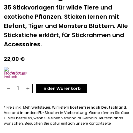
35 Stickvorlagen für wilde Tiere und
Bavarica & Karikaturen
exotische Pflanzen. Sticken lernen mit
Elefant, Tiger und Monstera Blättern. Alle
Stickstiche erklärt, für Stickrahmen und
Accessoires.
22,00
€
Auf Lager
Das
In den Warenkorb
Dschungel-
Stickbuch
* Preis inkl. Mehrwertsteuer. Wir liefern
kostenfrei nach Deutschland
.
Menge
Versand in andere EU-Staaten in Vorbereitung. Gerne können Sie über
E-Mail bestellen, wenn Sie einen Versand außerhalb Deutschlands
wünschen. Besuchen Sie dafür einfach unsere Kontaktseite.