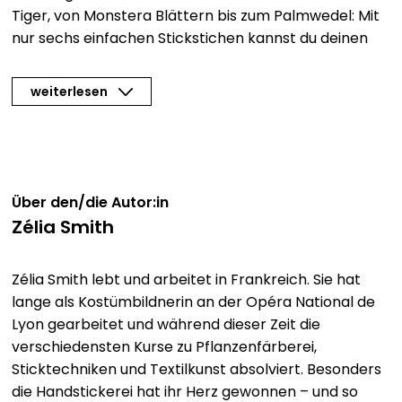
Tiger, von Monstera Blättern bis zum Palmwedel: Mit
nur sechs einfachen Stickstichen kannst du deinen
eigenen Dschungel im Stickrahmen kreiieren. Alle
Stiche und Techniken sind zu Beginn des Buchs mit
weiterlesen
detaillierten Illustrationen erklärt, dazu gibt es eine
kurze Materialkunde. Das Beste: Es sind keinerlei
Vorkenntnisse nötig, auch wenn du noch nie Nadel
und Faden in der Hand hattest, werden dir im
Handumdrehen schöne Stickbilder gelingen.
Über den/die Autor:in
Zélia Smith
35 Stickvorlagen für Tiere, Pflanzen und Muster in
Originalgröße enthalten
Zélia Smith lebt und arbeitet in Frankreich. Sie hat
Vom Knötchenstich über Stielstich bis Plattstich:
lange als Kostümbildnerin an der Opéra National de
Alle benötigten Techniken sind detailliert illustriert
Lyon gearbeitet und während dieser Zeit die
und erklärt
verschiedensten Kurse zu Pflanzenfärberei,
Die Stickmuster sind vielfältig einsetzbar: im
Sticktechniken und Textilkunst absolviert. Besonders
Stickrahmen zum Aufhängen, als Hingucker auf einem
die Handstickerei hat ihr Herz gewonnen – und so
T-Shirt oder zum Jutebeutel besticken