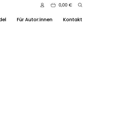
0,00
€
del
Für Autor:innen
Kontakt
sere Auslieferungen