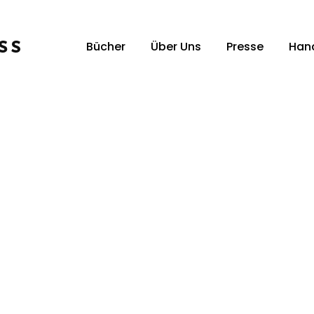
Bücher
Über Uns
Presse
Han
Unsere Verlagsvertreter:innen
Un