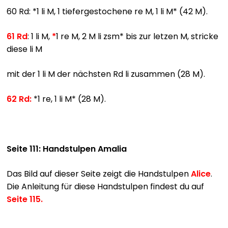
60 Rd: *1 li M, 1 tiefergestochene re M, 1 li M* (42 M).
61 Rd
: 1 li M,
*
1 re M, 2 M li zsm* bis zur letzen M, stricke
diese li M
mit der 1 li M der nächsten Rd li zusammen (28 M).
62 Rd
:
*1 re, 1 li M* (28 M).
Seite 111: Handstulpen Amalia
Das Bild auf dieser Seite zeigt die Handstulpen
Alice
.
Die Anleitung für diese Handstulpen findest du auf
Seite
115.