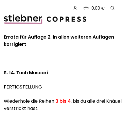
0,00
€
Zu den Büchern von
Errata für Auflage 2, in allen weiteren Auflagen
korrigiert
Alle Bücher
Neue Bücher
S. 14. Tuch Muscari
Kreativ mit Garn
FERTIGSTELLUNG
Nähen und Fashion
Wiederhole die Reihen
3 bis 4
, bis du alle drei Knäuel
Zeichnen, Gestalten & Design
NOVUM
verstrickt hast.
Kulinarik & Genuss
Vorschauen
Abenteuer & Outdoor
Sale