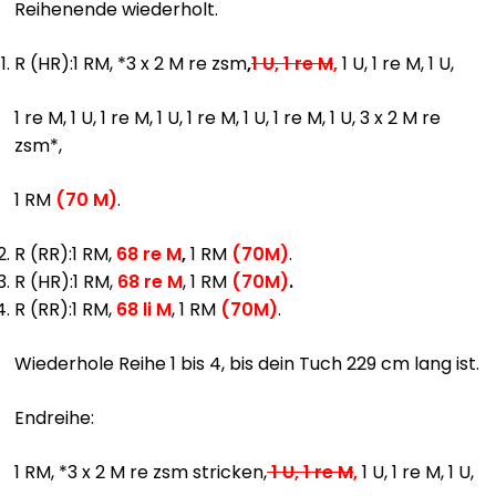
Reihenende wiederholt.
R (HR):1 RM, *3 x 2 M re zsm
,
1 U, 1 re M
,
1 U, 1 re M, 1 U,
1 re M, 1 U, 1 re M, 1 U, 1 re M, 1 U, 1 re M, 1 U, 3 x 2 M re
zsm*,
1 RM
(70 M)
.
R (RR):1 RM,
68 re M
,
1 RM
(70M)
.
R (HR):1 RM,
68 re M
, 1 RM
(70M)
.
R (RR):1 RM,
68 li M
, 1 RM
(70M)
.
Wiederhole Reihe 1 bis 4, bis dein Tuch 229 cm lang ist.
Endreihe:
1 RM, *3 x 2 M re zsm stricken,
1 U, 1 re M
,
1 U, 1 re M, 1 U,