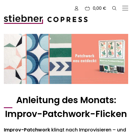
0,00
€
Zu den Büchern von
Alle Bücher
Neue Bücher
Kreativ mit Garn
Nähen und Fashion
Anleitung des Monats:
Zeichnen, Gestalten & Design
NOVUM
Improv-Patchwork-Flicken
Kulinarik & Genuss
Vorschauen
Improv-Patchwork
klingt nach Improvisieren – und
Abenteuer & Outdoor
Sale